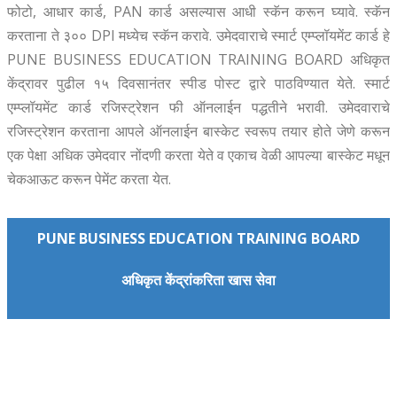
फोटो, आधार कार्ड, PAN कार्ड असल्यास आधी स्कॅन करून घ्यावे. स्कॅन
करताना ते ३०० DPI मध्येच स्कॅन करावे. उमेदवाराचे स्मार्ट एम्प्लॉयमेंट कार्ड हे
PUNE BUSINESS EDUCATION TRAINING BOARD अधिकृत
केंद्रावर पुढील १५ दिवसानंतर स्पीड पोस्ट द्वारे पाठविण्यात येते. स्मार्ट
एम्प्लॉयमेंट कार्ड रजिस्ट्रेशन फी ऑनलाईन पद्धतीने भरावी. उमेदवाराचे
रजिस्ट्रेशन करताना आपले ऑनलाईन बास्केट स्वरूप तयार होते जेणे करून
एक पेक्षा अधिक उमेदवार नोंदणी करता येते व एकाच वेळी आपल्या बास्केट मधून
चेकआऊट करून पेमेंट करता येत.
PUNE BUSINESS EDUCATION TRAINING BOARD
अधिकृत केंद्रांकरिता खास सेवा